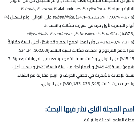
بالبيوض المتكيسة للأيمرية بلغت (26.26%), و تم تشخيص كل من الأنواع
التالية بنسبة:
E.
E. cylindirica.
alabaminses
E.
,
E. zurnii
,
E. bovis
subsphirica,
(34.14%,29.26%, 17.07%, 4.87 %) على التوالي, وتم تسجيل (4)
أنواع للأيمرية لأول مرة في سورية فكانت بالنسب
E.
ellipsoidalis
E.candanses.,E. brasiliensis E. pellita ,
( 4.87 %,
2.43%2.43,%, 7.31 %), وأن نمط الخمج المفرد قد شكل أعلى نسبة مقارنةً
مع الخمج المزدوج والمختلط فكانت نسبة الانتشار(60.60%, 24.24%,
15.15%) على التوالي, وكانت نسبة الخمج مرتفعة في الحيوانات بعمر(3-7
شهور) بنسبة(45.45%), وبأعمار أكثر من سنة بنسبة(23%), و سجلت أعلى
نسبة للإصابة بالأيمرية في فصلي الخريف و الربيع مقارنة مع الشتاء
والصيف حيث كانت (49%, 35%, 33%, 30%) على التوالي.
اسم المجلة التاي نشر فيها البحث:
مجلة العلوم الحديثة والتراثية.