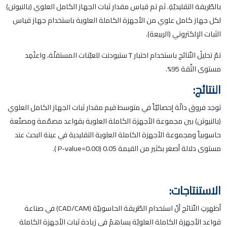
بالطّريقة التقليديّةِ. ثم تم قياس مقدار ثبات الجهاز الكامل العلوي (بالنيوتن)
لكل جهاز كامل علوي من الأجهزة الكاملة العلوية باستخدام جهاز قياس
الثبات الإلكتروني (الربيعة).
تمّ تحليلُ النّتائج باستخدام اختبار T ستيودنت للعيّنات المستقلّة، واعتُمِد
مستوى الثّقة 95%.
النتائج:
توجد فروق دالّة إحصائيّاً في متوسط قيم مقدار ثبات الجهاز الكامل العلوي
(بالنيوتن) بين مجموعة الأجهزة الكاملة العلوية بقواعد مصمّمة ومصنّعة
حاسوبياً ومجموعة الأجهزة الكاملة العلوية التقليدية في عينة البحث عند
مستوى دلالة أصغر بكثير من القيمة 0.05 (P-value=0.00 ).
الاستنتاجات:
أظهرتِ النّتائج أنّ استخدام الطّريقة الحاسوبيّة (CAD/CAM) في صناعة
قواعد الأجهزة الكاملة العلويّة يساهمُ في زيادة ثبات الأجهزة الكاملة