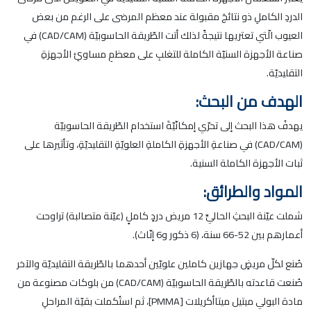
الدردِ الكاملِ ذو نتائجَ مقبولة عند معظم المرضى على الرغم من بعض
العيوب الّتي تعتريها نتيجةً لذلك أتت الطّريقة الحاسوبيّة (CAD/CAM) في
صناعة الأجهزة السنيّة الكاملة للتغلبِ على معظمِ مساوئِ الأجهزةِ
التقليديّة.
الهدف من البحث:
يهدفُ هذا البحث إلى تحرّي إمكانّيّةَ استخدام الطّريقة الحاسوبيّة
(CAD/CAM) في صناعةِ الأجهزةِ الكاملةِ العلويّةِ التقليديّةِ، وتأثيرها على
ثبات الأجهزة الكاملة السنية.
المواد والطرائق:
شملت عيّنة البحثِ الحاليِّ 12 مريض دردٍ كاملٍ (عيّنة متصالبة) تراوحت
أعمارهم بين 52-66 سنة، (6 ذكور و6 إنّاث).
صُنع لكلّ مريضٍ جهازين كاملين علويّين أحدهما بالطّريقة التقليديّة والآخر
صُنعت قاعدته بالطّريقة الحاسوبيّة (CAD/CAM) من بلوكات مصنوعة من
مادة البولي ميتيل ميتاأكريلات [PMMA]، ثم استُكملت بقيّة المراحلِ