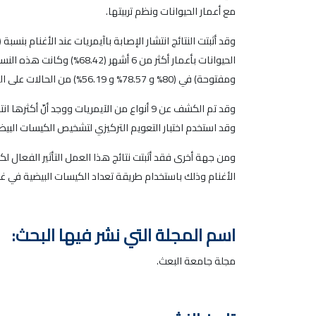
مع أعمار الحيوانات ونظم تربيتها.
ومفتوحة) في (80% و 78.57% و 56.19%) من الحالات على التوالي.
وقد استخدم اختبار التعويم التركيزي لتشخيص الكيسات البيض
ومن جهة أخرى فقد أثبتت نتائج هذا العمل التأثير الفعال ل
الأغنام وذلك باستخدام طريقة تعداد الكيسات البيضية في غرام روث (OPG) بعدّاد ماك-ماستر قبل وبعد تطبيق الم
اسم المجلة التي نشر فيها البحث:
مجلة جامعة البعث.