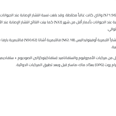
الحيوانات بأعمار أكثر من 6 أشهر (68.42%) وكانت هذه النسبة عند الحيوانات بأع
ية.
كل من مركبات الأمبروليوم والسلفاناميد (سلفاكينوكزالين الصوديوم + سلفاديم
ركبات الدوائية.