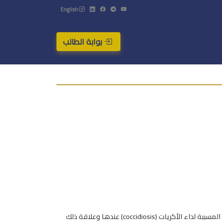
English
بوابة الطالب
في إطار هذا العمل تم فحص (320) عينة روث من الأغنام في محافظة كفر الشيخ (مصر)، وذلك بهدف دراسة انتشار الإصابة بأنواع الآيمريات المسببة لداء الأكريات (coccidiosis) عندها وعلاقة ذلك