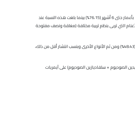
وقد أثبتت النتائج انتشار الإصابة باآيمريات عند الأغنام بنسبة (71.56%) والتي كانت غالباً مختلطة. وقد بلغت نسبة انتشار الإصابة عند الحيوانات بأعمار حتى 6 أشهر (76.15%) بينما بلغت هذه النسبة عند
مار أقل من شهر (32%) كما بينت النتائج انتشار الإصابة عند الأغنام التي تربى بنظم تربية مختلفة (مغلقة ونصف مفتوحة
وقد تم الكشف عن 9 أنواع من الآيمريات ووجد أنّ أكثرها انتشاراً الآيمرية أوفينوايداليس (62.18%) فالآيمرية آشاتا (50.62%) فالآيمرية بارفا (48.43%) ومن ثم الأنواع الأخرى وبنسب انتشار أقل من ذلك،
يدين الصوديوم + سلفاديازين الصوديوم) على آيمريات