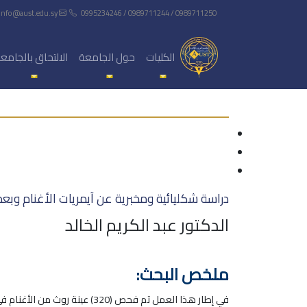
info@aust.edu.sy
0995234246 / 0989711244 / 0989711250
الكليات
حول الجامعة
الالتحاق بالجامع
دراسة شكليائية ومخبرية عن آيمريات الأغنام وبعض 
الدكتور عبد الكريم الخالد
ملخص البحث: