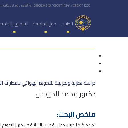
info@aust.edu.sy
0995234246 / 0989711244 / 0989711250
الكليات
حول الجامعة
الالتحاق بالجامع
دراسة نظرية وتجريبية للتعويم الهوائي للقطرات ال
دكتور محمد الدرويش
ملخص البحث:
تم محاكاة الجريان حول القطرات السائلة في جهاز التعويم 