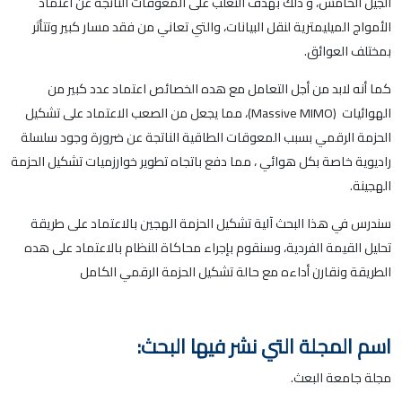
الجيل الخامس، و ذلك بهدف التغلب على المعوقات الناتجة عن اعتماد
الأمواج الميليمترية لنقل البيانات، والتي تعاني من فقد مسار كبير وتتأثر
بمختلف العوائق
.
كما أنه لابد من أجل التعامل مع هده الخصائص اعتماد عدد كبير من
الهوائيات
(Massive MIMO)
، مما يجعل من الصعب الاعتماد على تشكيل
الحزمة الرقمي بسبب المعوقات الطاقية الناتجة عن ضرورة وجود سلسلة
راديوية خاصة بكل هوائي ، مما دفع باتجاه تطوير خوارزميات تشكيل الحزمة
الهجينة
.
سندرس في هذا البحث آلية تشكيل الحزمة الهجين بالاعتماد على طريقة
تحليل القيمة الفردية، وسنقوم بإجراء محاكاة للنظام بالاعتماد على هده
الطريقة ونقارن أداءه مع حالة تشكيل الحزمة الرقمي الكامل
اسم المجلة التي نشر فيها البحث:
مجلة جامعة البعث.