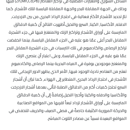
الساحل السوري والتغيرات الفصلية في تراكيز العناصر (Zn,Mn,Cd,Pb) فيها
وذلك في الجهة المقابلة للبحر والجهة المقابلة لليابسة لتلك الأشجار. كما
تمّ تحديد الأشجار الأكثر فعالية في احتجاز الرذاذ البحري من بين الازدرخت,
الدفله, الأكاسيا, الكينا, السرو والنخيل.أظهرت النتائج أن كمية الدقائق
المترسبة على أوراق الأشجار وتراكيز الزنك والمنغنيز فيها في جزء الشجرة
المقابل للبحر أعلى عمّا هو عليه في الجزء المقابل لليابسة, بينما انخفضت
تراكيز الرصاص والكادميوم في تلك الترسبات في جزء الشجرة المقابل للبحر
عمّا هو عليه في الجزء المقابل لليابسة, وعلى اعتبار أن عنصري الزنك
والمنغنيز موجودين بوفرة في المياه البحرية بينما الرصاص والكادميوم
تعتبر من العناصر نادرة الوجود فيها, الأمر الذي يظهر الدور الإيجابي لتلك
الأشجار في احتجاز الرذاذ البحري المتطاير إلى الهواء, كما تبيّن أن أشجار
السرو تحتجز كميات أكبر من الدقائق الصلبة لتأتي بعدها أشجار الازدرخت
والأكاسيا والدفله والكينا وأخيرا النخيل,إضافةً إلى أن كمية الدقائق
المترسبة على أوراق الأشجار تزداد تبعاً لقربها من المواقع الصناعية
والحركة المرورية الكثيفة خاصةً في فصلي الصيف والخريف لتنخفض في
المواقع البعيدة نسبياً عن مصادر التلوث المباشر.