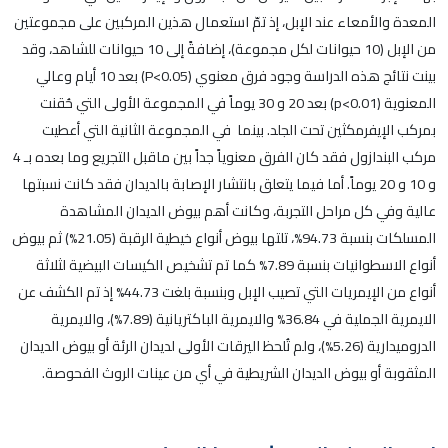
المعدة والأمعاء عند الإبل، إذ تمّ استعمال هذين المركبين على مجموعتين
من الإبل (10 حيوانات لكل مجموعة)، إضافةً إلى 10 حيوانات للشاهد، وقد
بينت نتائج هذه الدراسة وجود فرق معنوي (P<0.05) بعد 10 أيام وعالي
المعنوية (p<0.01) بعد 20 و 30 يوماً في المجموعة الأولى التي حُقنت
بمركب الإيفرمكثين تحت الجلد. بينما في المجموعة الثانية التي أعطيت
مركب البندازول فقد كان الفرق معنوياً جداً بين ماقبل التجريع وما بعده بـ 4
و 10 و 20 يوماً. أما فيما يتعلق بانتشار الإصابة بالديدان فقد كانت نسبتها
عالية وفي كل مراحل التجربة، وكانت أهم بيوض الديدان المشاهدة
المسلكات بنسبة 94.73%، تلتها بيوض أنواع خيطية الرقبة (21.05%) ثم بيوض
أنواع الاسطوانيات بنسبة 7.89% كما تم تشخيص الكيسات البيضية لثلاثة
أنواع من الإيمريات التي تصيب الإبل وبنسبة بلغت 44.73% إذ تم الكشف عن
الايمرية الجملية في 36.84% والايمرية الباكتريانية (7.89%)، والايمرية
الدروميدارية (5.26%)، ولم تُلحظ اليرقات الأولى لديدان الرئة أو بيوض الديدان
المثقوبة أو بيوض الديدان الشريطية في أي من عينات الروث الفحوصة.