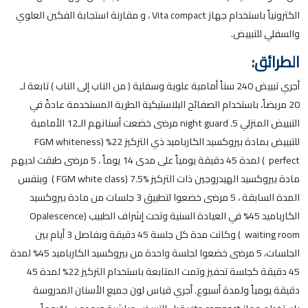
الكترونياً باستخدام جهاز Vita compact ، و مقارنة استجابة الفكين العلوي
والسفلي للتبييض.
الطرائق:
أجري تبييض 240 سناً أمامية علوية وسفلية ( من الناب إلى الناب ) تابعة لـ
20 مريضاً، باستخدام الصفائح البلاستيكية الطرية المستخدمة عادةً في
التبييض المنزلي night guard .5 مرضى خضعت أسنانهم الـ12 الأمامية
للتبييض بمادة بيروكسيد الكارباميد ذي التركيز 22% (FGM whiteness
perfect ) لمدة 45 دقيقة يومياً على مدى 14 يوماً ، 5 مرضى طبقت لديهم
مادة بيروكسيد الهيدروجين ذات التركيز %7.5 (FGM white class ) وبنفس
المدة السابقة ، 5 مرضى خضعوا لتطبيق 3 جلسات من مادة بيروكسيد
الكارباميد 45% في العيادة السنية وتحت إشراف الطبيب (Opalescence
waiting room ) وكانت مدة كل جلسة 45 دقيقة وبفاصل 3 أيام بين
الجلسات، 5 مرضى خضعوا لجلسة واحدة من بيروكسيد الكارباميد 45% لمدة
45 دقيقة كجلسة تحفيز وتمت المتابعة باستخدام التركيز 22% لمدة 45
دقيقة يومياً ولمدة أسبوع. أجري قياس لون جميع الأسنان المدروسة