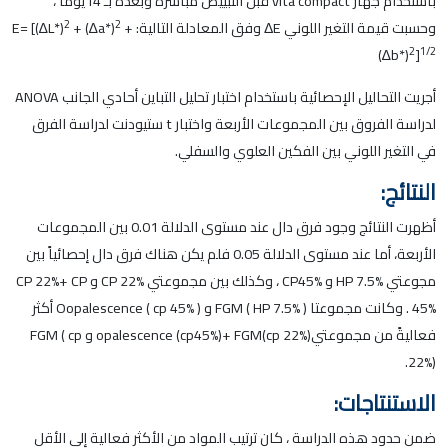
باستخدام جهاز vita compact قبل التبييض مباشرة وبعده بـ 14يوماً ،
2
2
وحسبت قيمة التغير اللوني ΔE وفق المعادلة التالية: E= [(∆L*)
+
+ (∆a*)
2
1/2
(∆b*)
]
أجريت التحاليل الإحصائية باستخدام اختبار تحليل التباين أحادي الجانب ANOVA
لدراسة الفروق بين المجموعات الأربعة واختبار t ستيودنت لدراسة الفرق
في التغير اللوني بين الفكين العلوي والسفلي.
النتائج:
أظهرت النتائج وجود فرق دال عند مستوى الدلالة 0.01 بين المجموعات
الأربعة، أما عند مستوى الدلالة 0.05 فلم يكن هناك فرق دال إحصائياً بين
مجوعتي HP 7.5% و CP45% ، وكذلك بين مجموعتي CP 22% و CP 22%+ CP
45% . وكانت مجموعتا FGM ( HP 7.5% ) و Oopalescence ( cp 45% ) أكثر
فعاليةً من مجموعتيopalescence (cp45%)+ FGM(cp 22%) و FGM ( cp
22%).
الاستنتاجات:
ضمن حدود هذه الدراسة ، كان ترتيب المواد من الأكثر فعالية إلى الأقل