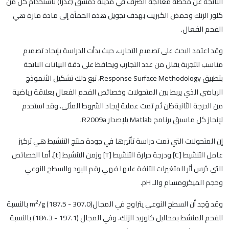
الناتجة عن محطة معالجة الصرف في مدينة دمشق (عدرا) باستخدام كل من
كلور الزنك وحمض الكبريت بهدف تجويل هذه الحمأة إلى مادة مازة هي
الفحم الفعال.
وقد اعتمد البحث على تصميم التجارب، حيث بدأت الدراسة بإيجاد تصميم
مناسب للتجربة يقلل من عدد التجارب ويحافظ على دقة البيانات الناتجة
بتطبيق Response Surface Methodology، تبع ذلك تشكيل الأنموذج
الرياضي الذي يربط بين المتحولات وخصائص الفحم الفعال بعلاقة رياضية
من الدرجة الثانيةظن ثم تمت عملية إيجاد الشروط المثلى. وقد استخدم
لإنجاز كل ماسبق برنامج Matlab بلإصدار R2009a.
إن المتحولات التي تمت دراسة تأثيرها في جودة منتج التنشيط هي تركيز
عامل التنشيط [C] ودرجة حرارة التنشيط [T] وزمن التنشيط [t]. أما الخصائص
التي دُرس أثر المتغيرات الآنفة عليها فهي رقم اليود والسطح النوعي
وحجم الميكرومسام والـ pH.
2
وقد وُجد أن السطح النوعي يتراوح في المجالm
/g (187.5 - 307.0) بالنسبة
للفحم المنشط بمحاليل كلوريد الزنك، وفي المجال (197.1 - 184.3) بالنسبة