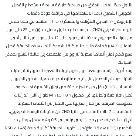
يتناول هذا العمل التحقق من صلاحية طريقة بسيطة باستخدام الفصل
الكهربي الشعري (CZE) لاستخدامها في مراقبة جودة دفعات
الإنترلوكين-7 البشري المؤتلف والمسكّر (rhIL-7) المنتجة في خلايا مبيض
الهامستر الصيني (CHO). تم استخدام محلول فصل مكوّن من 25 ملي مول
من بورات الصوديوم عند pH 10 يحتوي على 12 ملي مول من ثنائي أمين
البيوتان (DAB) كمادة طلاء ديناميكية للشعيرة. أتاحت هذه الطريقة فصل
سبع قمم تمثل أنماطاً سكرية تتراوح من منخفضة إلى عالية التشبع بحمض
السياليك.
وقد أُجريت دراسة موسعة حول طرق تهيئة الشعيرة لتحقيق نتائج قابلة
للتكرار، حيث تم الحصول على قيم ممتازة لانحراف معيار التدفق الكهربي
الانسيابي (EOF) (أقل من 0.6%) عند تضمين توازن الشعيرة تحت ظروف
تحليل افتراضية وتخزينها في محلول 0.1 M NaOH طوال الليل. تم إثبات
خصوصية الطريقة من خلال قدرتها على التمييز بين الأنماط السكرية
المختلفة للـ rhIL-7 المنتجة في خلايا CHO عن مكونات الوسط الصيغوي.
تم إثبات الخطية ضمن مجال تركيز يتراوح بين 0.5 و4 ملغ/مل، وكان حد
التكميم (LOQ) هو 0.5 ملغ/مل. أظهرت الطريقة تكرارية جيدة (RSD < 1.4%
و3.3% لزمن الهجرة tm والنسبة المئوية للمساحة A% على التوالي)، كما