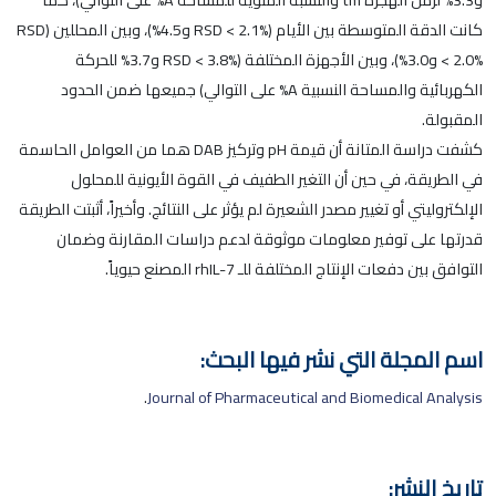
كانت الدقة المتوسطة بين الأيام (RSD < 2.1% و4.5%)، وبين المحللين (RSD
< 2.0% و3.0%)، وبين الأجهزة المختلفة (RSD < 3.8% و3.7% للحركة
الكهربائية والمساحة النسبية A% على التوالي) جميعها ضمن الحدود
المقبولة.
كشفت دراسة المتانة أن قيمة pH وتركيز DAB هما من العوامل الحاسمة
في الطريقة، في حين أن التغير الطفيف في القوة الأيونية للمحلول
الإلكتروليتي أو تغيير مصدر الشعيرة لم يؤثر على النتائج. وأخيراً، أثبتت الطريقة
قدرتها على توفير معلومات موثوقة لدعم دراسات المقارنة وضمان
التوافق بين دفعات الإنتاج المختلفة للـ rhIL-7 المصنع حيوياً.
اسم المجلة التي نشر فيها البحث:
.
Journal of Pharmaceutical and Biomedical Analysis
تاريخ النشر: