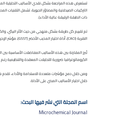
التركيبات الصيدلانية والمصاوُر الحيوية. تشمل التقنيات المد
ذات الطبقة الرقيقة عالية الأداء).
النقرية (CACI)، أداة اختيار المذيب الأخضر (GSST)، مؤشر الإجراءات التحليلية الخضراء المعدل (MoGAPI)، مؤشر الأداء التحليلي الأحمر (RAPI)، وأداة هجينة جديدة تُعرف باسم BGR.
تُبرز المقارنة بين هذه الأساليب المفاضلات الأساسية بين الا
الكروماتوغرافيا ضرورية للتحليلات المعقدة والتنظيمية رغم ت
خلال اختيار الأساليب المبني على الأدلة.
اسم المجلة التي نشر فيها البحث:
Microchemical Journal