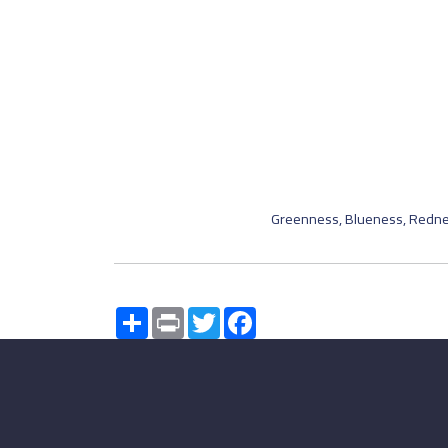
Greenness, Blueness, Redness
Share
Print
Twitter
Facebook