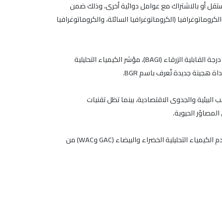
ير مادة الداباغليفلوزين (DAPA)، سواء عند استخدامها بشكل مستقل أو بالاشتراك مع عوامل دوائية أخرى، وذلك ضمن
لكروماتوغرافيا (الكروماتوغرافيا السائلة، والكروماتوغرافيا
تم تقييم كل طريقة بشكل منهجي من حيث الأثر البيئي، والكفاءة التحليلية، وإمكانية التشغيل، باستخدام أدوات تقييم متقدمة تشمل: مؤشر درجة القابلية الزرقاء (BAGI)، مؤشر الكيمياء التحليلية
ب البيئية والجدوى الاقتصادية، بينما تظل تقنيات
لمصاوُر الحيوية.
ومن خلال دمج مؤشرات متعددة للاستدامة والأداء، تقدم هذه الدراسة رؤى جديدة حول ملفات الاستدامة لأساليب تحليل DAPA، وتدعم تقدم الكيمياء التحليلية الخضراء والبيضاء (GAC وWAC) من