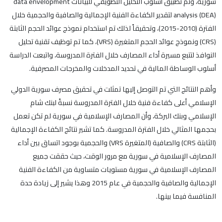
سورية، وتم تطبيق أسلوب التحليل التطويقي للبيانات data envelopment
analysis (DEA) لتقدير الكفاءة الفنية الإجمالية والصافية والحجمية خلال
الفترة (2010-2015)، وتحقيقاً لذلك تم استخدام نموذج عوائد الحجم الثابتة
(CRS) ونموذج عوائد الحجم المتغيرة (VRS)، كما تم توظيف تقنية تحليل
النوافذ لتتبع مسيرة أداء المصارف خلال الفترة المدروسة، واتبعت الدراسة
أسلوب الوساطة المالية في تحديد المدخلات والمخرجات المصرفية.
وأهم النتائج التي تم التوصل إليها تمثلت في تحقيق مصرف سورية الدولي
الإسلامي أعلى كفاءة فنية خلال الفترة المدروسة نسبةً لبنك شام
الإسلامي وبنك البركة، وأن المصارف الإسلامية في سورية لم تكن تعمل
بحجمها المثالي خلال الفترة المدروسة. كما تشير نتائج الكفاءة الإجمالية
(الثابتة CRS) والصافية (المتغيرة VRS) والحجمية بوجود اتساق بين أداء
المصارف الإسلامية في سورية مع مرور الوقت، حيث حققت جميع
المصارف الإسلامية في سورية مستويات متساوية من الكفاءة الفنية
الإجمالية والصافية والحجمية في عام 2015 وهذا يشير إلى زيادة حدة
المنافسة فيما بينها.