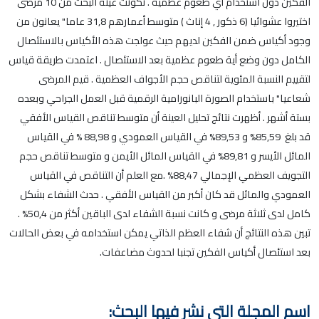
الفكين دون استخدام أي طعوم عظمية . تكونت عينة البحث من 10 مرضى
اختيروا عشوائيا (6 ذكور , 4 إناث ) متوسط أعمارهم 31,8 عاما" يعانون من
وجود أكياس ضمن الفكين لديهم حيث عولجت هذه الأكياس بالاستئصال
الكامل دون وضع أية طعوم عظمية بعد الاستئصال . اعتمدت طريقة قياس
لتقييم النسبة المئوية لتناقص حجم الأجواف العظمية . قيم المرضى
شعاعيا" باستخدام الصورة البانورامية الرقمية قبل العمل الجراحي وبعده
بستة أشهر . أظهرت نتائج تحليل العينة أن متوسط تناقص القياس الأفقي
قد بلغ 85,59% و 89,53% في القياس العمودي و 88,98 % في القياس
المائل الأيسر و 89,81% في القياس المائل الأيمن و متوسط تناقص حجم
التجويف العظمي الإجمالي 88,47% .مع العلم أن التناقص في القياس
العمودي والمائل قد كان أكبر من القياس الأفقي . حدث الشفاء بشكل
كامل لدى ثلاثة مرضى و كانت نسبة الشفاء لدى الباقين أكثر من 50,4% .
تبين هذه النتائج أن شفاء العظم الذاتي يمكن استخدامه في بعض الحالات
بعد استئصال أكياس الفكين تجنبا لحدوث مضاعفات.
اسم المجلة التي نشر فيها البحث: