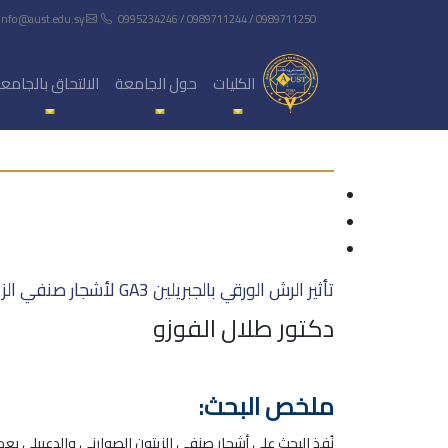
info@aust.edu.sy
0995234246 / 0989711244 / 0989711250
الكليات
حول الجامعة
الالتحاق بالجامع
تأثير الرش الورقي بالجبريلين GA3 لأشجار صنفي الزيتون الصوراني والدعيبلي في عملية التمايز الزهري
دكتور طلال الفوزو
ملخص البحث: