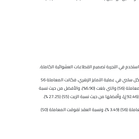
 واستخدم في التجربة تصميم القطاعات العشوائية الكاملة.
كان تأثير معاملات الرش في الصفات المدروسة واضحاً، فزاد النمو الخضري بشكل كبير ونسبة الزيت بكلا التركيزين المستخدمين، ولكنه أثر بشكل سلبي في عملية التمايز الزهري، فكانت المعاملة S6
الأفضل من حيث طول الطرد لموسمي الدراسة للصنف الصوراني فبلغت (28.38 سم)، وكادت أن تنعدم النسبة المئوية للبراعم الزهرية في المعاملة (S6) والتي بلغت (6.90%)، والأفضل من حيث نسبة
أما للصنف الدعيبلي فتفوقت المعاملة (S6) حيث بلغ طول الطرد (28.75سم)، والنسبة المثوية للبراعم الزهرية (S1) (45.32 %) وأقلها عند المعاملة (S6) (3.49 %)، ونسبة العقد تفوقت المعاملة (S0)