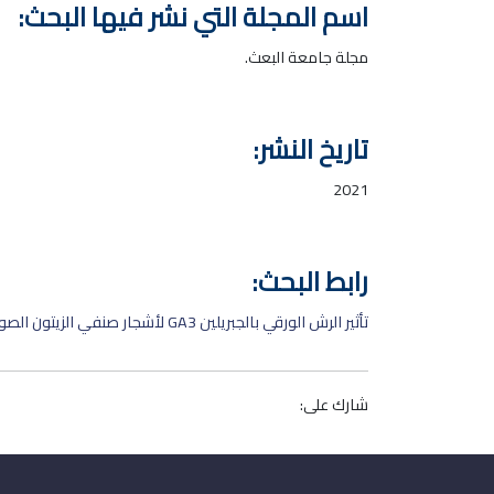
اسم المجلة التي نشر فيها البحث:
مجلة جامعة البعث.
تاريخ النشر:
2021
رابط البحث:
تأثير الرش الورقي بالجبريلين GA3 لأشجار صنفي الزيتون الصوراني والدعيبلي في عملية التمايز الزهري
شارك على: