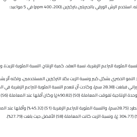
ورقي بالجبريلين بتركيزين (200، 400 ppm) في 5 مواعيد:
 المئوية للبراعم الزهرية، نسبة العقد، كمية الإنتاج، النسبة المئوية للزيت)،