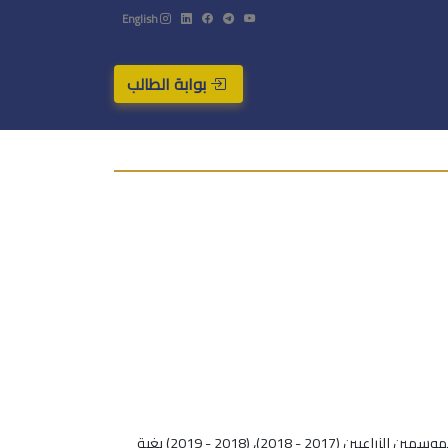
English
بوابة الطالب
نُفذ البحث على أشجار صنفي الزيتون الصوارني والدعيبلي بعمر 18 سنة المزروعة في قرية الربيعة الواقعة على بعد 10كم غرب حمص، خلال الموسمين الزراعيين (2017 - 2018)، (2018 - 2019) بغية