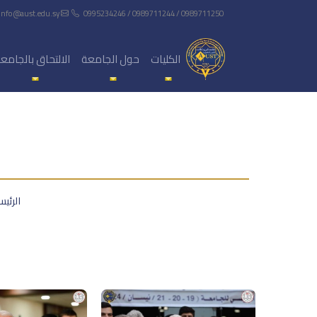
info@aust.edu.sy
0995234246 / 0989711244 / 0989711250
الكليات
حول الجامعة
الالتحاق بالجامع
الرئيس