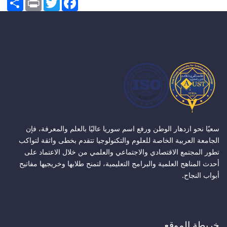
سعيًا نحو ازدهار الوطن ورفع اسم سوريا عاليًا بالعلم والمعرفة، فإن
الجامعة العربية الخاصة للعلوم والتكنولوجيا تتقدم بخطى واثقة لتواكب
تطور المجتمع الاقتصادي والاجتماعي والعلمي من خلال الاعتماد على
أحدث المناهج العلمية والبرامج التعليمية، لتمنح طلابها وخريجيها مفاتيح
أبواب النجاح.
خريطة الموقع