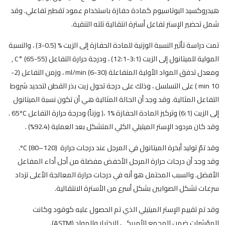
هيدروكسيد البوتاسيوم كمادة حفازة باستخدام عمود تقطير تفاعلي. وقد
شمل تحضير الإستر تفاعل أسترة انتقالية تلته التنقية.
تمت دراسة تأثير النسبة الوزنية للمادة الحفازة إلى الزيت % (0.5-3) ، والنسبة
المولية للميتانول إلى الزيت (3:1-12:1) ، ودرجة حرارة التفاعل (55-65) °C ,
ومعدل تدفق المواد الأولية المتفاعلة ml/min (6-30) ، وزمن التفاعل (2-
10 min ) على التسلسل ، وذلك على درجة تحول زيت بذر القطن لتحديد شروط
التفاعل المثالية. وقد وجد أن الحالة المثالية هي أن تكون نسبة الميتانول
إلى الزيت (6:1) وتركيز المادة الحفازة %1 ،( وزناً) ودرجة حرارة التفاعل 65ºC .
وقد كان مردود الإستر الميتيلي الكلي المتشكل بعد العملية (92.4%) .
وقد تمّ توليد أبخرة الميتانول في المرجل عند درجات حرارة (ºC (80–120.
وقد وجد أن درجات حرارة المرجل الأخفض مفضلة من أجل أداء المفاعل
الأفضل. والسبب المحتمل هو أنه في درجات حرارة المعالجة الأعلى تزداد
سرعات تشكل الصوابين بشكل أسرع من الأسترة الانتقالية.
وقد تم تقييم الإستر الميتيلي الذي تم الحصول عليه كوقود وكانت
المؤشرات ضمن المجمع الأمريكي للاختبار والمواد (ASTM).