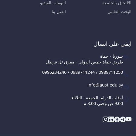
الالتحاق بالجامعة
البومات الفيديو
البحث العلمي
اتصل بنا
ابقى على اتصال
سوريا - حماة
طريق حماة حمص الدولي - مفرق تل قرطل
0995234246 / 0989711244 / 0989711250
info@aust.edu.sy
أوقات الدوام: الجمعة - الثلاثاء
9:00 ص وحتى 3:00 م