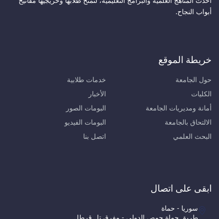
أحدث المناهج العلمية والبرامج التعليمية، لتمنح طلابها وخريجيها مفاتيح
أبواب النجاح.
خريطة الموقع
حول الجامعة
خدمات طلابية
الكليات
الأخبار
أمانة ومديريات الجامعة
البومات الصور
الالتحاق بالجامعة
البومات الفيديو
البحث العلمي
اتصل بنا
ابقى على اتصال
سوريا - حماة
طريق حماة حمص الدولي - مفرق تل قرطل