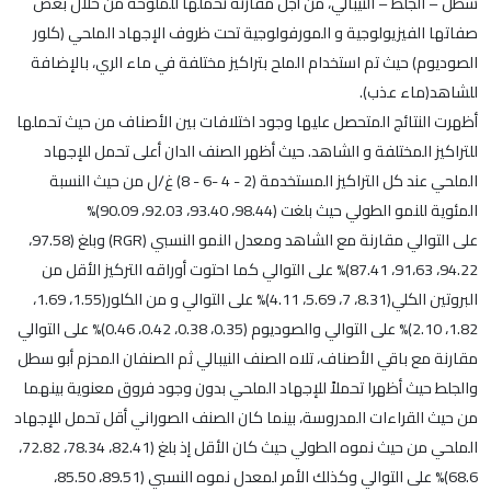
سطل – الجلط – النيبالي، من أجل مقارنة تحملها للملوحة من خلال بعض
صفاتها الفيزيولوجية و المورفولوجية تحت ظروف الإجهاد الملحي (كلور
الصوديوم) حيث تم استخدام الملح بتراكيز مختلفة في ماء الري، بالإضافة
للشاهد(ماء عذب).
أظهرت النتائج المتحصل عليها وجود اختلافات بين الأصناف من حيث تحملها
للتراكيز المختلفة و الشاهد. حيث أظهر الصنف الدان أعلى تحمل للإجهاد
الملحي عند كل التراكيز المستخدمة (2 - 4 -6 - 8) غ/ل من حيث النسبة
المئوية للنمو الطولي حيث بلغت (98.44، 93.40، 92.03، 90.09)%
على التوالي مقارنة مع الشاهد ومعدل النمو النسبي (RGR) وبلغ (97.58،
94.22، 91،63، 87.41)% على التوالي كما احتوت أوراقه التركيز الأقل من
البروتين الكلي(8.31، 7، 5.69، 4.11)% على التوالي و من الكلور(1.55، 1.69،
1.82، 2.10)% على التوالي والصوديوم (0.35، 0.38، 0.42، 0.46)% على التوالي
مقارنة مع باقي الأصناف، تلاه الصنف النيبالي ثم الصنفان المحزم أبو سطل
والجلط حيث أظهرا تحملاً للإجهاد الملحي بدون وجود فروق معنوية بينهما
من حيث القراءات المدروسة، بينما كان الصنف الصوراني أقل تحمل للإجهاد
الملحي من حيث نموه الطولي حيث كان الأقل إذ بلغ (82.41، 78.34، 72.82،
68.6)% على التوالي وكذلك الأمر لمعدل نموه النسبي (89.51، 85.50،