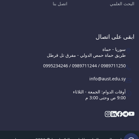
البحث العلمي
اتصل بنا
ابقى على اتصال
سوريا - حماة
طريق حماة حمص الدولي - مفرق تل قرطل
0995234246 / 0989711244 / 0989711250
info@aust.edu.sy
أوقات الدوام: الجمعة - الثلاثاء
9:00 ص وحتى 3:00 م