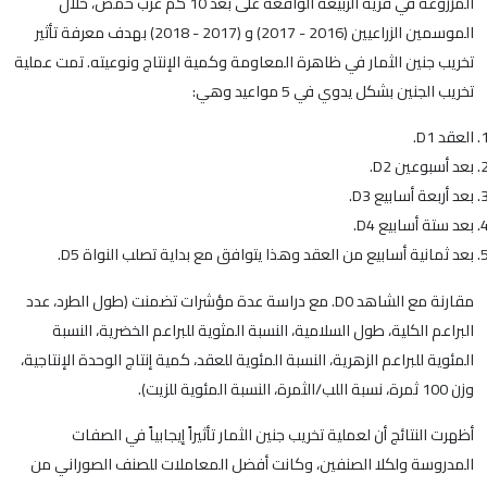
المزروعة في قرية الربيعة الواقعة على بعد 10 كم غرب حمص، خلال
الموسمين الزراعيين (2016 - 2017) و (2017 - 2018) بهدف معرفة تأثير
تخريب جنين الثمار في ظاهرة المعاومة وكمية الإنتاج ونوعيته. تمت عملية
تخريب الجنين بشكل يدوي في 5 مواعيد وهي:
العقد D1.
بعد أسبوعين D2.
بعد أربعة أسابيع D3.
بعد ستة أسابيع D4.
بعد ثمانية أسابيع من العقد وهذا يتوافق مع بداية تصلب النواة D5.
مقارنة مع الشاهد D0. مع دراسة عدة مؤشرات تضمنت (طول الطرد، عدد
البراعم الكلية، طول السلامية، النسبة المثوية للبراعم الخضرية، النسبة
المئوية للبراعم الزهرية، النسبة المئوية للعقد، كمية إنتاج الوحدة الإنتاجية،
وزن 100 ثمرة، نسبة اللب/الثمرة، النسبة المئوية للزيت).
أظهرت النتائج أن لعملية تخريب جنين الثمار تأثيراً إيجابياً في الصفات
المدروسة ولكلا الصنفين، وكانت أفضل المعاملات للصنف الصوراني من