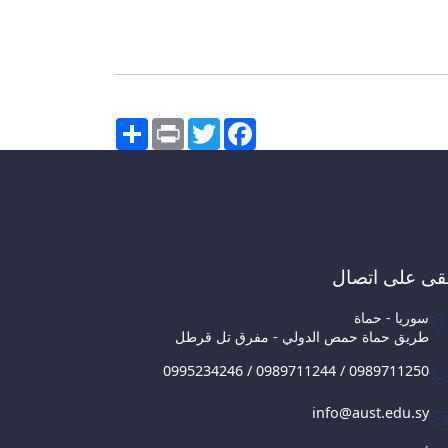
Share
Print
Twitter
Facebook
قى على اتصال
سوريا - حماة
طريق حماة حمص الدولي - مفرق تل قرطل
0995234246 / 0989711244 / 0989711250
info@aust.edu.sy