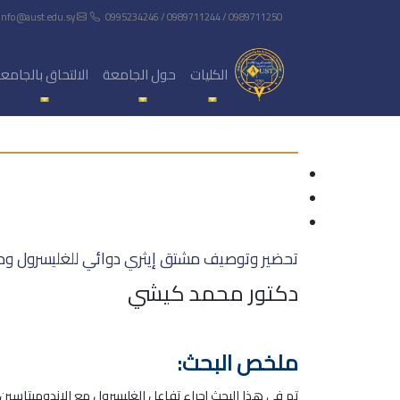
info@aust.edu.sy
0995234246 / 0989711244 / 0989711250
الكليات
حول الجامعة
الالتحاق بالجامع
تحضير وتوصيف مشتق إيثري دوائي للغليسرول ود
دكتور محمد كيشي
ملخص البحث:
تم في هذا البحث إجراء تفاعل الغليسرول مع الإندوميتاسين 