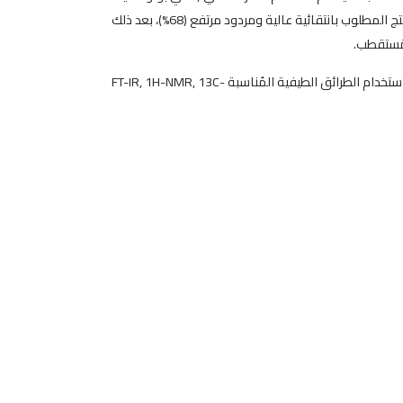
الصوديوم) بنسبة مولية للمواد المتفاعلة(1:10) ، وذلك عند زمن تفاعل قدره تسع ساعات وعند درجة حرارة 100°C حيث تم الحصول على المنتج المطلوب بانتقائية عالية ومردود مرتفع (68%)، بعد ذلك
مُستقطب.
تم تتبع سير التفاعل باستخدام كروماتوغرافيا الطبقة الرقيقة (TLC) ثم فُصل ناتج التفاعل وتمت تنقيته كروماتوغرافياً وحُددت بنيته الجزيئية باستخدام الطرائق الطيفية المُناسبة FT-IR, 1H-NMR, 13C-