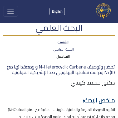
English
البحث العلمي
الرئيسية
البحث العلمي
التفاصيل
تحضير وتوصيف N-Heterocyclic Carbene و ومعقداتها مع
Ni (II) ودراسة نشاطها البيولوجي ضد الإشريكية القولونية
دكتور محمد كيشي
ملخص البحث:
لتقييم الطبيعة الملزمة والحافزة للكربينات الحلقية غير المتجانسة(NHCs)
ومجمعاتها، تم تصميم أملاح إيميدازوليوم الجديدة (DII ، DTI) و N-