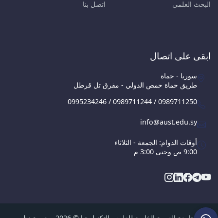
البحث العلمي
اتصل بنا
ابقى على اتصال
سوريا - حماة
طريق حماة حمص الدولي - مفرق تل قرطل
0995234246 / 0989711244 / 0989711250
info@aust.edu.sy
أوقات الدوام: الجمعة - الثلاثاء
9:00 ص وحتى 3:00 م
الجامعة العربية الخاصة للعلوم والتكنولوجيا © 2026, مديرية نظم