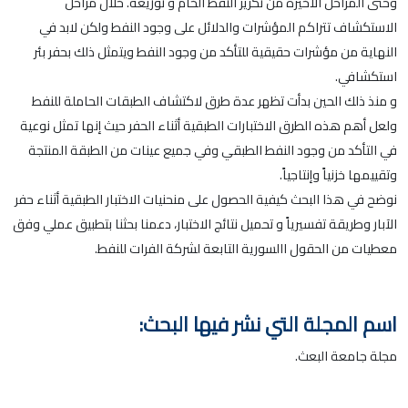
وحتى المراحل الأخيرة من تكرير النفط الخام و توزيعه. خلال مراحل
الاستكشاف تتراكم المؤشرات والدلائل على وجود النفط ولكن لابد في
النهاية من مؤشرات حقيقية للتأكد من وجود النفط ويتمثل ذلك بحفر بئر
استكشافي.
و منذ ذلك الحين بدأت تظهر عدة طرق لاكتشاف الطبقات الحاملة للنفط
ولعل أهم هذه الطرق الاختبارات الطبقية أثناء الحفر حيث إنها تمثل نوعية
في التأكد من وجود النفط الطبقي وفي جميع عينات من الطبقة المنتجة
وتقييمها خزنياً وإنتاجياً.
نوضح في هذا البحث كيفية الحصول على منحنيات الاختبار الطبقية أثناء حفر
الآبار وطريقة تفسيرياً و تحميل نتائج الاختبار، دعمنا بحثنا بتطبيق عملي وفق
معطيات من الحقول االسورية التابعة لشركة الفرات للنفط.
اسم المجلة التي نشر فيها البحث:
مجلة جامعة البعث.