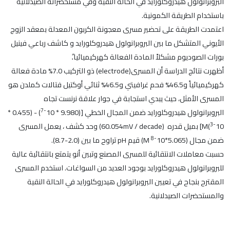
البروبرانولول هيدروكلورايد في الحالة النقية وفي مستحضراته الصيدلانية
باستخدام الطريقة الكمونية.
اعتمدت الطريقة على تحضير مسرى معجونة الكربون المعدلة بمعقد الزوج
الأيوني المتشكل ما بين البروبرانولول هيدروكلورايد و كاشف رباعي فينيل
بورات الصوديوم مشكلاً المادة الفعالة كهركيميائيا.ً
أظهرت نتائج الدراسة أن المسرى(electrode) ذو التركيب 7.0% مادة فعالة
كهركيميائياً و46.5% فحم غرافيتي و46.5% ثنائي أوكتيل فتالات كملدن هو
المسرى الأمثل، حيث يبدي استجابة في جوار علاقة نرنست تجاه
-7
البروبرانولول هيدروكلورايد ضمن المجال الخطي [(9.980 * 10
) - (0.455 *
-3
10
)M] بميل قدره (60.054mV / decade) وحد كشف ، يعمل المسرى
-8
ضمن مجال (5.065*10
M) قيم pH تراوح ما بين (2.0-8.7).
حسبت معاملات الانتقائية للمسرى المصنع وتبين أنو يتمتع بانتقائية عالية
للبروبرانولول هيدروكلورايد بوجود العديد من السواغات. استخدم المسرى
المقترح بنجاح في تعيين البروبرانولول هيدروكلورايد في الحالة النقية
والمستحضرات الصيدلانية.