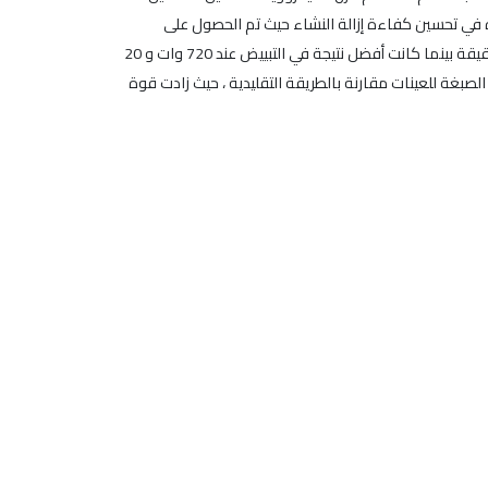
ه في تحسين كفاءة إزالة النشاء حيث تم الحصول على
أفضل نتيجة عند 180 واط و 24 دقيقة وكانت هذه الطريقة مفيدة في توفير الطاقة والوقت. أفضل نتيجة في القصر كانت 720 وات و 24 دقيقة بينما كانت أفضل نتيجة في التبييض عند 720 وات و 20
لصبغة للعينات مقارنة بالطريقة التقليدية ، حيث زادت قوة