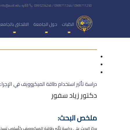
info@aust.edu.sy
0995234246 / 0989711244 / 0989711250
الكليات
حول الجامعة
الالتحاق بالجامع
دراسة تأثير استخدام طاقة الميكروويف في الإجرا
دكتور زياد سفور
ملخص البحث:
يركز البحث على دراسة تأثير طاقة الميكروويف كأسلوب تسخي