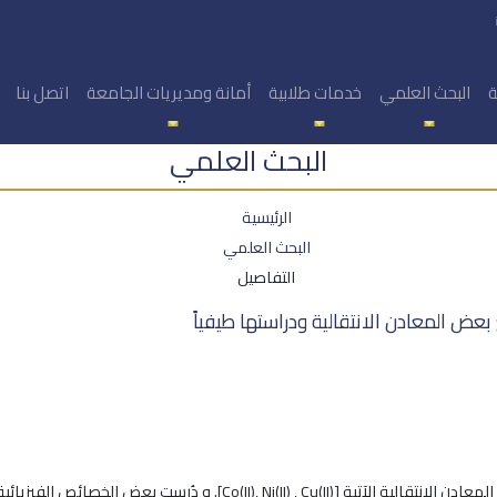
ة
البحث العلمي
خدمات طلابية
أمانة ومديريات الجامعة
اتصل بنا
البحث العلمي
الرئيسية
البحث العلمي
التفاصيل
عض المعادن الانتقالية ودراستها طيفياً
حُضرت مرتبطة ايمينية جديدة TBFM ومعقداتها مع كل من المعادن الانتقالية ال