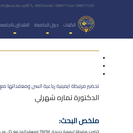
info@aust.edu.sy
0995234246 / 0989711244 / 0989711250
الكليات
حول الجامعة
الالتحاق بالجامع
تحضير مرتبطة ايمينية رباعية السن ومعقداتها مع ب
الدكتورة تماره شهرلي
ملخص البحث: