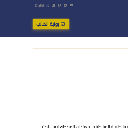
English
بوابة الطالب
آتية [Co(II), Ni(II) , Cu(II)]. و دُرست بعض الخصائص الفيزيائية والطيفية للمرتبطة والمعقدات المصطنعة بوساطة