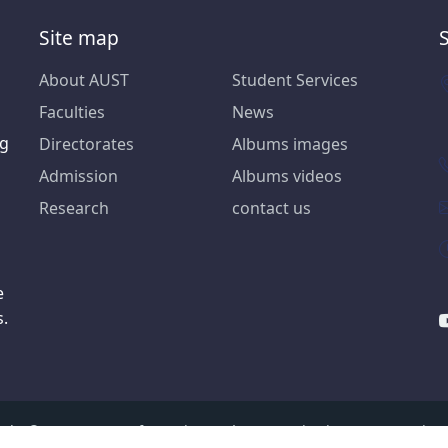
Site map
About AUST
Student Services
Faculties
News
ng
Directorates
Albums images
Admission
Albums videos
Research
contact us
e
s.
ight © AUST 2026, Information and Communication Systems Direct