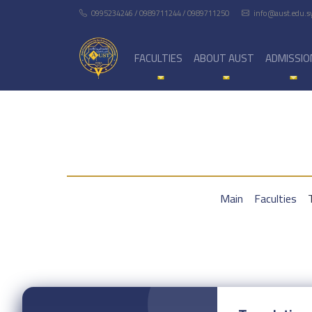
0995234246 / 0989711244 / 0989711250
info@aust.edu.s
FACULTIES
ABOUT AUST
ADMISSIO
Main
Faculties