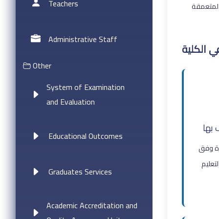
Teachers
Administrative Staff
ي الكلية
Other
System of Examination
and Evaluation
 بها
Educational Outcomes
رة وفق
لتعليم
Graduates Services
Academic Accreditation and