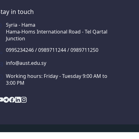
Stay in touch
Syria - Hama
Hama-Homs International Road - Tel Qartal
Junction
0995234246 / 0989711244 / 0989711250
info@aust.edu.sy
Working hours: Friday - Tuesday 9:00 AM to
3:00 PM
orate.