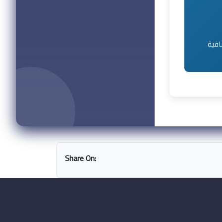
افية
Share On: