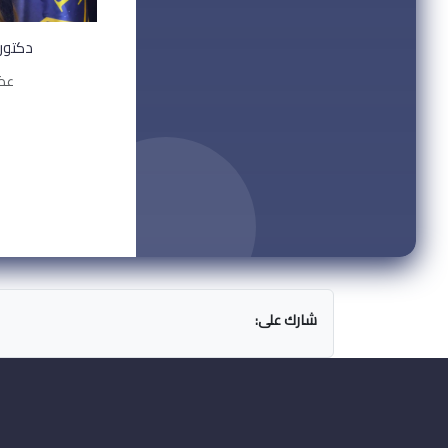
دكتور
عضو
شارك على: