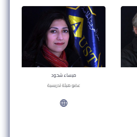
ميساء شحود
عضو هيئة تدريسية