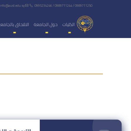
info@aust.edu.sy
0995234246 / 0989711244 / 0989711250
الكليات
حول الجامعة
الالتحاق بالجامع