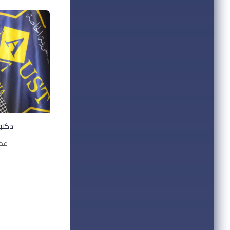
دكتور
عضو