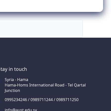
Stay in touch
Syria - Hama
Hama-Homs International Road - Tel Qartal
Junction
0995234246 / 0989711244 / 0989711250
info@aust.edu.sy