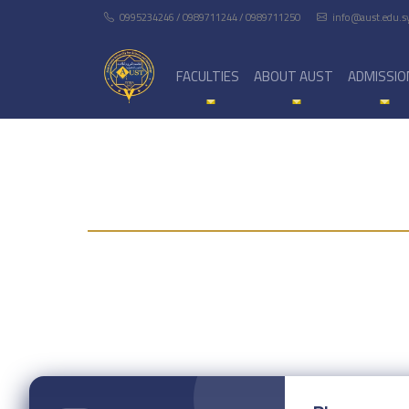
0995234246 / 0989711244 / 0989711250
info@aust.edu.s
FACULTIES
ABOUT AUST
ADMISSIO