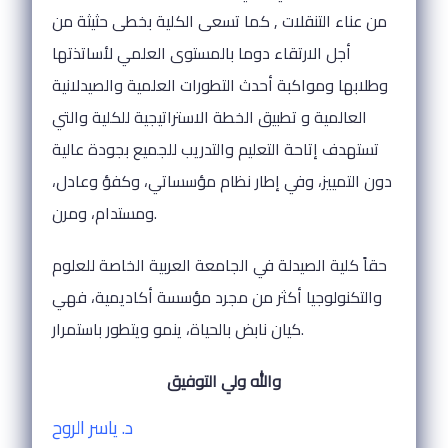
من عناء التنقلات , كما تسعى الكلية بخطى حثيثة من
أجل الارتقاء دوما بالمستوى العلمي لأساتذتها
وطلابها ومواكبة أحدث التطورات العلمية والصيدلانية
العالمية و تطبيق الخطة الاستراتيجية للكلية والتي
تستهدف إتاحة التعليم والتدريب للجميع بجودة عالية
دون التمييز، وفي إطار نظام مؤسساتي، وكفؤ وعادل،
ومستدام، ومرن.
حقاً كلية الصيدلة في الجامعة العربية الخاصة للعلوم
والتكنولوجيا أكثر من مجرد مؤسسة أكاديمية، فهي
كيان نابض بالحياة، ينمو ويتطور باستمرار.
والله ولي التوفيق
د. ياسر الروح