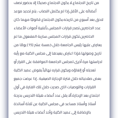
من تاريخ الاجتماع.لا يكون الاجتماع صحيحًا إلا بحضور نصف
أعضائه على الأقل.إذا لم يكتمل النصاب ، يتم تحديد موعد
لاحق بعد أسبوع من تاريخه.يكون الاجتماع قانونيًا مهما كان
عدد الحاضرين.تصدر قرارات المجلس بأغلبية أصوات الأعضاء
الحاضرين.تكون قرارات المجلس سارية المفعول ما لم
يعترض عليها رئيس الجامعة خلال خمسة عشر (15) يومًا من
تاريخ وصولها.فإذا اعترض يعيدها إلى مجلس الكلية مع رأيه
لدراستها مرة أخرى.لمجلس الجامعة الموافقة على القرار أو
تعديله أو إلغاؤه ويكون قراره نهائياً.يفوض عميد الكلية
بعض صلاحياته خلال فترة الإجازة الصيفية ، إذا عرضت جميع
القرارات والتوصيات التي صدرت خلال تلك الفترة في أول
اجتماع بعد الإجازة.ألا يقل عدد أعضاء هيئة التدريس بدرجة
أستاذ وأستاذ مساعد في مجلس الكلية عن ثلاثة أساتذة
بالإضافة إلى عميد الكلية وأحد أعضاء هيئة التدريس