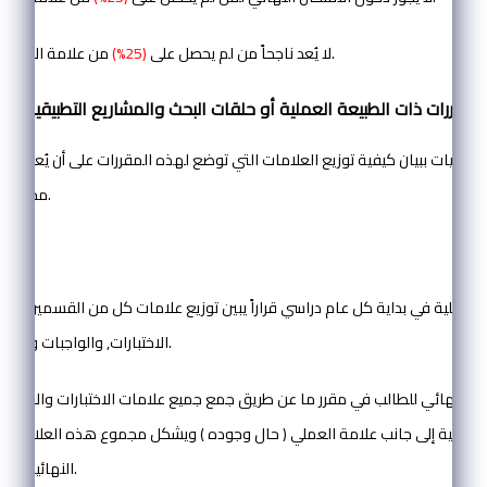
من علامة الامتحان النهائي.
4) لا يُعد ناجحاً من لم يحصل على
(25%)
ة والعيادات:
لكليات ببيان كيفية توزيع العلامات التي توضع لهذه المقررات على أن يُعتمد ه
مجلس الكلية المعنية.
الكلية في بداية كل عام دراسي قراراً يبين توزيع علامات كل من القسمين النظ
الاختبارات, والواجبات والانشطة والعملي).
ويم النهائي للطالب في مقرر ما عن طريق جمع جميع علامات الاختبارات والامتحان
لعلمية إلى جانب علامة العملي ( حال وجوده ) ويشكل مجموع هذه العلامات ال
النهائية للطالب في المقرر.