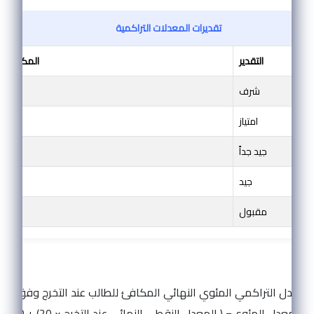
تقديرات المعدلات التراكمية
التقدير
المكافئ ا
شرف
5
امتياز
3,25
جيد جداً
2,75
جيد
2,25
مقبول
2
المعدل المئوي= ( المعدل النقطي النهائي عند التخرج × 20) + 20