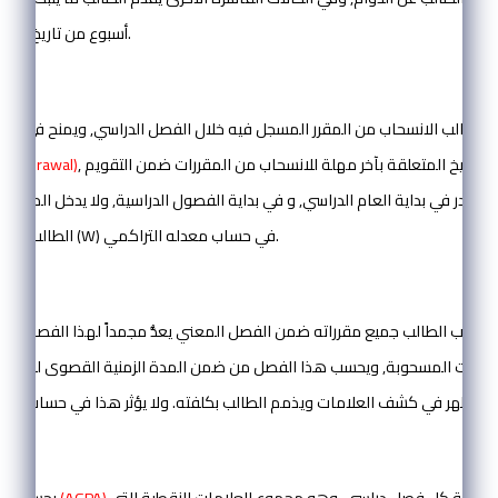
أسبوع من تاريخ زوال أسباب الغياب.
المادة (11):
 للطالب الانسحاب من المقرر المسجل فيه خلال الفصل الدراسي, ويمنح في هذه 
, وتحدد التواريخ المتعلقة بآخر مهلة للانسحاب من المقررات ضمن التقويم
withdrawal)
 يصدر في بداية العام الدراسي, و في بداية الفصول الدراسية, ولا يدخل المقرر 
الطالب على تقدير منسحب (W) في حساب معدله التراكمي.
:
ال
 سحب الطالب جميع مقرراته ضمن الفصل المعني يعدُّ مجمداً لهذا الفصل ويح
ويظهر في كشف العلامات ويذمم الطالب بكلفته. ولا يؤثر هذا في حساب المعدل التراكمي.
المادة (13):
لكل طالب في نهاية كل فصل دراسي, وهو مجموع العلامات النقطية التي
(AGPA)
يحسب المعدل الفصلي