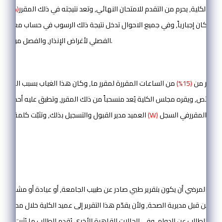
وم
عميدالكلية, يحرم من التقدم للامتحان النهائي, وتعد نتيجته في ذلك المقرر
(صفراً)
ه إذا كان إجبارياً, وفي جميع الاحوال تدخل نتيجة ذلك الرسوب في حساب معدل ع
الفصلي لأغراض الإنذار, والفصل من البرامج (التخصص).
المادة (9):
لب أكثر من
(15%)
من الساعات المقررة لمقرر ما, وكان هذا الغياب بسبب المرض 
 المختص, ويقره مجلس الكلية يُعد منسحباً من ذلك المقرر, وتطبق عليه أحكام الا
إزاء ذلك المقررفي السجل
(W)
العميد مدير القبول والتسجيل بذلك, وتثبّت كلمة ( منسحب) والتقدير
الأكاديمي للطالب.
المادة (10):
لعذر المرضي أن يكون بتقرير طبي صادر عن طبيب الجامعة, أو عيادة أو مشفى م
 من قبل مديرية الصحة, ولأن يقدّم هذا التقرير إلى عميد الكلية خلال مدة لا ت
قطاع الطالب عن الدوام, وفي الحالات القاهرة الأخرى يُقدم الطالب ما يُثبت عذر