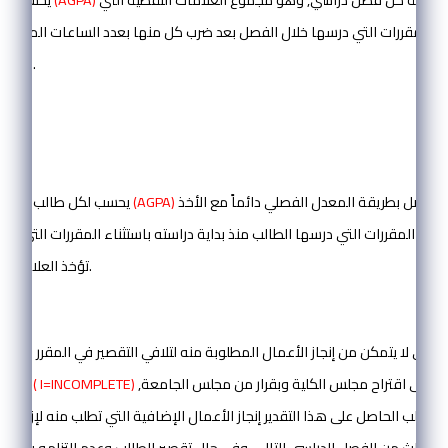
ي المقررات التي درسها خلال الفصل بعد ضرب كل منها بعدد الساعات المعتمد
الطالب خلال الفصل.
المادة (14):
بنهاية الفصل بطريقة المعدل الفصلي دائماً مع الأخذ
(AGPA)
يحسب لكل طالب معدل تراكمي كلي
جميع المقررات التي درسها الطالب منذ بداية دراسته باستثناء المقررات التي تم
تؤخذ العلامة الأعلى بالحسبان.
المادة (15):
لذي لا يتمكن من إنجاز الأعمال المطلوبة منه لتلافي التقصير في المقرر سبب خ
اءً على اقتراح مجلس الكلية وبقرار من مجلس الجامعة,
( I=INCOMPLETE)
تقدير " غير مكتمل "
لطالب الحاصل على هذا التقدير إنجاز الأعمال الإضافية التي تطلب منه لإزالة هذ
ع الثالث من الفصل الدراسي التالي, وفي حال تقصير الطالب وعدم التزامه بهذا 