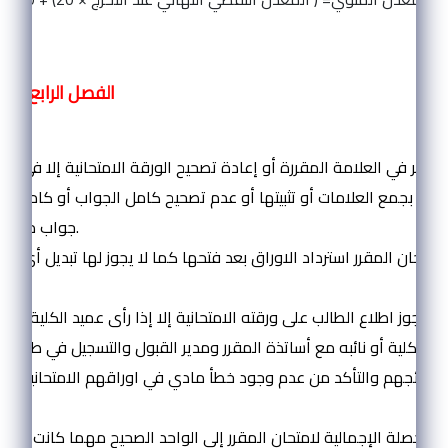
الفصل الرابع: ( أ
المادة ( 27 ):
 النظر في العلامة المقررة أو إعادة تصحيح الورقة الامتحانية إلا في ح
علق بجمع العلامات أو تثبيتها أو عدم تصحيح كامل الجواب أو كامل ف
جواب مفصولة عنه.
ة امتحان المقرر استرداد الاوراق بعد فتحها كما لا يجوز لها تبديل أي عل
فتح الاوراق.
لا يجوز اطلاع الطالب على ورقته الامتحانية إلا إذا رأى عميد الكلية ضرورةً لذلك.
يد الكلية أو نائبه مع أساتذة المقرر ومدير القبول والتسجيل في طلبات
ى نتائجهم والتأكد من عدم وجود خطأ مادي في اوراقهم الامتحانية عند 