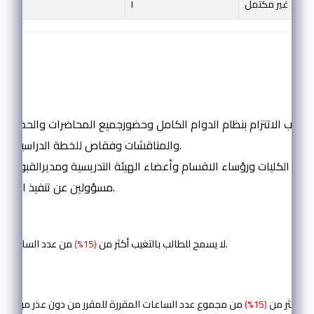
غير مكتمل
I
المادة (6):
لطالب الاتتزام بنظام الدوام الكامل وحضورجميع المحاضرات والحصص ا
والمناقشات وفقاص للخطة الدراسية المعتمدة.
داء الكليات ورؤساء الاقسام وأعضاء الهيئة التدريسية ومديرالقبول وا
مسؤولين عن تنفيذ احكام الدوام.
المادة (7):
من عدد الساعات المقررة للمقرر.
لا يسمح للطالب بالتغيب أكثر من
(15%)
المادة (8):
لب أكثر من
(15%)
من مجموع عدد الساعات المقررة للمقرر من دون عذر مرضي أ