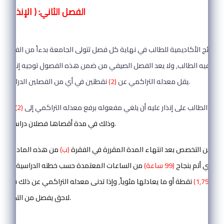
الفصل الثاني: ( الإنذارات 
المادة ( 21 ):
ل فيه الطالب, ولا يعد الفصل الصيفي من ضمن هذه الفصول توجيه إنذار إلى
نقطتين في أي من الفصلين الدراسيين الأول والثاني.
يقل معدله التراكمي عن
(2)
صول الطالب على إنذار عليه أن يلغي مفعوله برفع معدله التراكمي إلى
(2)
نقطت
وذلك في مدة أقصاها فصلان دراسيان من تاريخ الإنذار.
الب من التخصص بعد انتهاء المدة المقررة في الفقرة
(ب)
من هذه المادة, ويس
ب الذي أتم بنجاح
(99 ساعة)
من الساعات المعتمدة حسب خطته الدراسية, على أ
 عن
(1,75)
نقطة أو ما يعادلها مئوياً, وإذا تدنى معدله التراكمي عن ذلك في 
لاحق يفصل من التخصص من دون إنذار.
المادة ( 22 ):