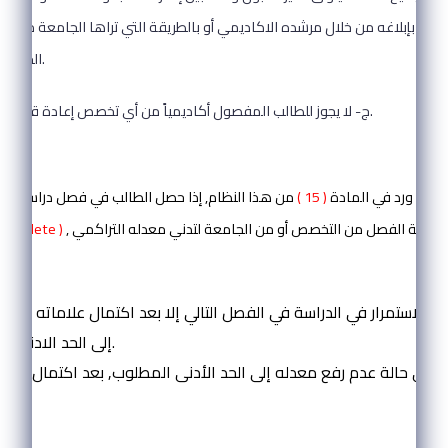
الب بإبلاغه من خلال مرشده الاكاديمي أو بالطريقة التي تراها الجامعة مناسبة
الجهات المعنية فيها.
ج- لا يجوز للطالب المفصول أكاديمياً من أي تخصص إعادة قبوله فيه مرة أخرى.
المادة ( 24 ):
اة ما ورد في المادة
( 15 )
من هذا النظام, إذا حصل الطالب في فصل دراسي ما ع
, وكان تحت طائلة الفصل من التخصص أو من الجامعة لتدني معدله التراكمي
incomplete )
يطبق عليه ما يأتي:
ه بالاستمرار في الدراسة في الفصل التالي إلا بعد اكتمال علاماته ورف
إلى الحد الادنى المطلوب.
 في حالة عدم رفع معدله إلى الحد الأدنى المطلوب, بعد اكتمال علام
المادة ( 25 ):