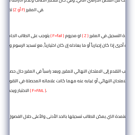
في المقرر.
(Z أو F)
تقدير محروم او راسب
المادة ( 16):
في أي مقرر, إعادة التسجيل في المقرر
( Z )
او محروم
( F=fail )
يتوجب على الطالب الحاصل على تقدير راسب
):
الم
الطالب التقدم إلى الامتحان النهائي للمقرر, ويعد راسباً في المقرر حال حصوله 
في الامتحان النهائي أو غيابه عنه مهما كانت علاماته المحصلة في التقويمات 
.
( F=FAIL )
الاختبار ويحصل على تقدير راسب
المادة ( 18 ):
 المعتمدة التي يمكن للطالب تسجيلها بالحد الأدنى والأعلى خلال الفصول الدرا