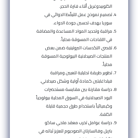
الكلوبيدوغريل أثناء فترة الحجر.
تصميم نموذج عمل للتيقّظ الدوائي في
سوريا بهدف تحسين جودة الدواء.
مراقبة وتحديد المواد المساعدة والمضافة
في اللقاحات المسوقة محلياً.
تقصي التكدسات البروتينية ضمن بعض
المنتجات الصيدلانية البيولوجية المسوقة
محلياً.
تطوير طريقة تحليلية لتعيين ومراقبة
فيلداغلبتين كمادة أولية وشكل صيدلاني.
دراسة مقارنة بين مقايسة مستحضرات
اليود الصيدلانية في السوق المحلية بيولوجياً
وكيميائياً باستخدام طرق حجمية قليلة
الكلفة.
دراسة عوامل تخرب معقد ملحي ساكو
بتريل وفالسارتان الصوديوم لتعزيز ثباته في