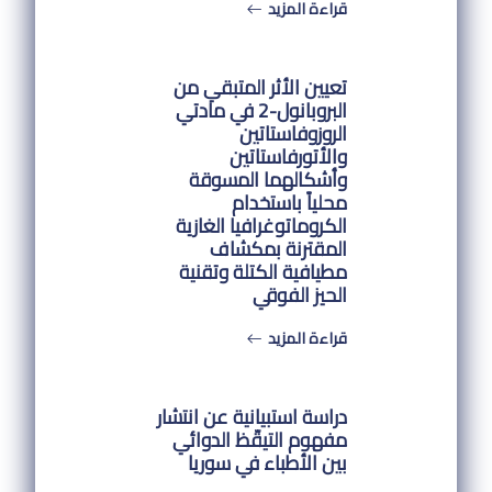
قراءة المزيد
تعيين الأثر المتبقي من
البروبانول-2 في مادتي
الروزوفاستاتين
والأتورفاستاتين
وأشكالهما المسوقة
محلياً باستخدام
الكروماتوغرافيا الغازية
المقترنة بمكشاف
مطيافية الكتلة وتقنية
الحيز الفوقي
قراءة المزيد
دراسة استبيانية عن انتشار
مفهوم التيقّظ الدوائي
بين الأطباء في سوريا