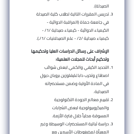
الصيدلة).
تدريس المقررات التالية لطلاب كلية الصيدلة
في جامعة حماة (المراقبة الدوائية -
الكيمياء الدوائية - كيمياء صيدلية /1/ -
كيمياء صيدلية /2/ - علم الصيدلانيات /1/.).
الإشراف على رسائل الدراسات العليا وتحكيمها
وتحكيم أبحاث للمجلات العلمية:
التحديد الكيفي والكمي لبعض شوائب
اصطناع وتخرب داباغليفلوزين بروبان ديول
في المادة الأولية وضمن مستحضراته
الصيدلية.
تقييم معالم الجودة التكنولوجية
والميكروبيولوجية لبعض الشرابات
المسوقة محلياً خلال فترة الأزمة.
دراسة ثباتية المستحضرات الوسيطة وغير
المعبأة لمضغوطات الأسبرين مع