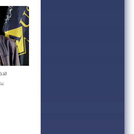
الدك
عضو