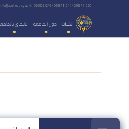
info@aust.edu.sy
0995234246 / 0989711244 / 0989711250
الكليات
حول الجامعة
الالتحاق بالجامع