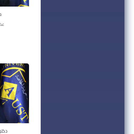
د
عضو
دكتو