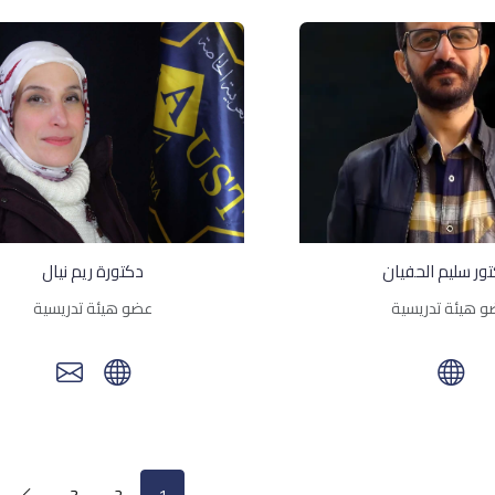
تور سليم الحفيان
دكتورة ريم نيال
 هيئة تدريسية
عضو هيئة تدريسية
3
2
1